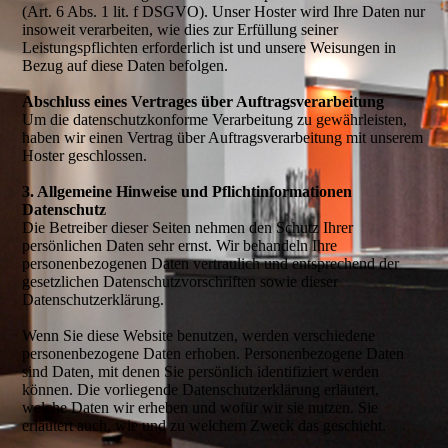
(Art. 6 Abs. 1 lit. f DSGVO). Unser Hoster wird Ihre Daten nur
insoweit verarbeiten, wie dies zur Erfüllung seiner
Leistungspflichten erforderlich ist und unsere Weisungen in
Bezug auf diese Daten befolgen.
Abschluss eines Vertrages über Auftragsverarbeitung
Um die datenschutzkonforme Verarbeitung zu gewährleisten,
haben wir einen Vertrag über Auftragsverarbeitung mit unserem
Hoster geschlossen.
3. Allgemeine Hinweise und Pflichtinformationen
Datenschutz
Die Betreiber dieser Seiten nehmen den Schutz Ihrer
persönlichen Daten sehr ernst. Wir behandeln Ihre
personenbezogenen Daten vertraulich und entsprechend der
gesetzlichen Datenschutzvorschriften sowie dieser
Datenschutzerklärung.
Wenn Sie diese Website benutzen, werden verschiedene
personenbezogene Daten erhoben. Personenbezogene Daten
sind Daten, mit denen Sie persönlich identifiziert werden
können. Die vorliegende Datenschutzerklärung erläutert,
welche Daten wir erheben und wofür wir sie nutzen. Sie
erläutert auch, wie und zu welchem Zweck das geschieht.