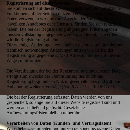
Registrierung auf dieser Website
Sie können sich auf dieser Website registrieren, um zusätzliche
Funktionen auf der Seite zu nutzen. Die dazu eingegebenen
Daten verwenden wir nur zum Zwecke der Nutzung des
jeweiligen Angebotes oder Dienstes, für den Sie sich registriert
haben. Die bei der Registrierung abgefragten Pflichtangaben
müssen vollständig angegeben werden. Anderenfalls werden
wir die Registrierung ablehnen.
Für wichtige Änderungen etwa beim Angebotsumfang oder bei
technisch notwendigen Änderungen nutzen wir die bei der
Registrierung angegebene E-Mail-Adresse, um Sie auf diesem
Wege zu informieren.
Die Verarbeitung der bei der Registrierung eingegebenen Daten
erfolgt zum Zwecke der Durchführung des durch die
Registrierung begründeten Nutzungsverhältnisses und ggf. zur
Anbahnung weiterer Verträge (Art. 6 Abs. 1 lit. b DSGVO).
Die bei der Registrierung erfassten Daten werden von uns
gespeichert, solange Sie auf dieser Website registriert sind und
werden anschließend gelöscht. Gesetzliche
Aufbewahrungsfristen bleiben unberührt.
Verarbeiten von Daten (Kunden- und Vertragsdaten)
Wir erheben, verarbeiten und nutzen personenbezogene Daten