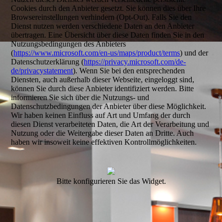
Cookies durch den Anbieter gesetzt. Sie können dies über Ihre
Browsereinstellungen verhindern (Opt-Out). Falls Sie den
Dienst nutzen werden verschiedene Daten an den Anbieter
übertragen. Eine Übersicht über diese Daten finden Sie in den
Nutzungsbedingungen des Anbieters
(
https://www.microsoft.com/en-us/maps/product/terms
) und der
Datenschutzerklärung (
https://privacy.microsoft.com/de-
de/privacystatement
). Wenn Sie bei den entsprechenden
Diensten, auch außerhalb dieser Webseite, eingeloggt sind,
können Sie durch diese Anbieter identifiziert werden. Bitte
informieren Sie sich über die Nutzungs- und
Datenschutzbedingungen der Anbieter über diese Möglichkeit.
Wir haben keinen Einfluss auf Art und Umfang der durch
diesen Dienst verarbeiteten Daten, die Art der Verarbeitung und
Nutzung oder die Weitergabe dieser Daten an Dritte. Auch
haben wir insoweit keine effektiven Kontrollmöglichkeiten.
Bitte konfigurieren Sie das Widget.