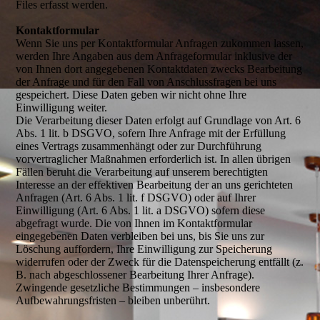
Files erfasst werden.
Kontaktformular
Wenn Sie uns per Kontaktformular Anfragen zukommen lassen,
werden Ihre Angaben aus dem Anfrageformular inklusive der
von Ihnen dort angegebenen Kontaktdaten zwecks Bearbeitung
der Anfrage und für den Fall von Anschlussfragen bei uns
gespeichert. Diese Daten geben wir nicht ohne Ihre
Einwilligung weiter.
Die Verarbeitung dieser Daten erfolgt auf Grundlage von Art. 6
Abs. 1 lit. b DSGVO, sofern Ihre Anfrage mit der Erfüllung
eines Vertrags zusammenhängt oder zur Durchführung
vorvertraglicher Maßnahmen erforderlich ist. In allen übrigen
Fällen beruht die Verarbeitung auf unserem berechtigten
Interesse an der effektiven Bearbeitung der an uns gerichteten
Anfragen (Art. 6 Abs. 1 lit. f DSGVO) oder auf Ihrer
Einwilligung (Art. 6 Abs. 1 lit. a DSGVO) sofern diese
abgefragt wurde. Die von Ihnen im Kontaktformular
eingegebenen Daten verbleiben bei uns, bis Sie uns zur
Löschung auffordern, Ihre Einwilligung zur Speicherung
widerrufen oder der Zweck für die Datenspeicherung entfällt (z.
B. nach abgeschlossener Bearbeitung Ihrer Anfrage).
Zwingende gesetzliche Bestimmungen – insbesondere
Aufbewahrungsfristen – bleiben unberührt.