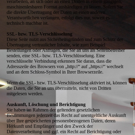
verarbeiten, an sich oder an einen Dritten in einem gängigen,
maschinenlesbaren Format aushändigen zu lassen. Sofern Sie
die direkte Übertragung der Daten an einen anderen
Verantwortlichen verlangen, erfolgt dies nur, soweit es
technisch machbar ist.
SSL- bzw. TLS-Verschlüsselung
Diese Seite nutzt aus Sicherheitsgründen und zum Schutz der
Übertragung vertraulicher Inhalte, wie zum Beispiel
Bestellungen oder Anfragen, die Sie an uns als Seitenbetreiber
senden, eine SSL- bzw. TLS-Verschlüsselung. Eine
verschlüsselte Verbindung erkennen Sie daran, dass die
Adresszeile des Browsers von „http://“ auf „https://“ wechselt
und an dem Schloss-Symbol in Ihrer Browserzeile.
Wenn die SSL- bzw. TLS-Verschlüsselung aktiviert ist, können
die Daten, die Sie an uns übermitteln, nicht von Dritten
mitgelesen werden.
Auskunft, Löschung und Berichtigung
Sie haben im Rahmen der geltenden gesetzlichen
Bestimmungen jederzeit das Recht auf unentgeltliche Auskunft
über Ihre gespeicherten personenbezogenen Daten, deren
Herkunft und Empfänger und den Zweck der
Datenverarbeitung und ggf. ein Recht auf Berichtigung oder