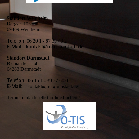
Standort Weinheim
Bergstr. 103
69469 Weinheim
Telefon:
06 20 1 - 87 39 48 2
E-Mail:
kontakt@mkg-umstadt.de
Standort Darmstadt
Bismarckstr. 54
64283 Darmstadt
Telefon:
06 15 1 - 39 27 60 0
E-Mail:
kontakt@mkg-umstadt.de
Termin einfach selbst online buchen !