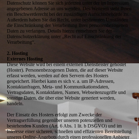
Datenschutz können Sie sich jederzeit unter der im Impressum
angegebenen Adresse an uns wenden. Des Weiteren steht Ihnen
ein Beschwerderecht bei der zuständigen Aufsichtsbehörde zu.
Außerdem haben Sie das Recht, unter bestimmten Umständen
die Einschränkung der Verarbeitung Ihrer personenbezogenen
Daten zu verlangen. Details hierzu entnehmen Sie der
Datenschutzerklärung unter „Recht auf Einschränkung der
Verarbeitung“.
2. Hosting
Externes Hosting
Diese Website wird bei einem externen Dienstleister gehostet
(Hoster). Personenbezogenen Daten, die auf dieser Website
erfasst werden, werden auf den Servern des Hosters
gespeichert. Hierbei kann es sich v. a. um IP-Adressen,
Kontaktanfragen, Meta- und Kommunikationsdaten,
Vertragsdaten, Kontaktdaten, Namen, Webseitenzugriffe und
sonstige Daten, die über eine Website generiert werden,
handeln.
Der Einsatz des Hosters erfolgt zum Zwecke der
Vertragserfüllung gegenüber unseren potenziellen und
bestehenden Kunden (Art. 6 Abs. 1 lit. b DSGVO) und im
Interesse einer sicheren, schnellen und effizienten Bereitstellung
unseres Online-Angebots durch einen professionellen Anbieter