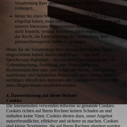
Verarbeitung Ihrer personenbezogenen Daten zu
verlangen.
Wenn Sie einen Widerspruch nach Art. 21 Abs. 1 DSGVO
eingelegt haben, muss eine Abwägung zwischen Ihren und
unseren Interessen vorgenommen werden. Solange noch
nicht feststeht, wessen Interessen überwiegen, haben Sie
das Recht, die Einschränkung der Verarbeitung Ihrer
personenbezogenen Daten zu verlangen.
Wenn Sie die Verarbeitung Ihrer personenbezogenen Daten
eingeschränkt haben, dürfen diese Daten – von ihrer
Speicherung abgesehen – nur mit Ihrer Einwilligung oder zur
Geltendmachung, Ausübung oder Verteidigung von
Rechtsansprüchen oder zum Schutz der Rechte einer anderen
natürlichen oder juristischen Person oder aus Gründen eines
wichtigen öffentlichen Interesses der Europäischen Union oder
eines Mitgliedstaats verarbeitet werden.
4. Datenerfassung auf dieser Website
Cookies
Die Internetseiten verwenden teilweise so genannte Cookies.
Cookies richten auf Ihrem Rechner keinen Schaden an und
enthalten keine Viren. Cookies dienen dazu, unser Angebot
nutzerfreundlicher, effektiver und sicherer zu machen. Cookies
sind kleine Textdateien, die auf Ihrem Rechner abgelegt werden