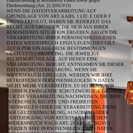
Datenerhebung in besonderen Fällen sowie gegen
Direktwerbung (Art. 21 DSGVO)
WENN DIE DATENVERARBEITUNG AUF
GRUNDLAGE VON ART. 6 ABS. 1 LIT. E ODER F
DSGVO ERFOLGT, HABEN SIE JEDERZEIT DAS
RECHT, AUS GRÜNDEN, DIE SICH AUS IHRER
BESONDEREN SITUATION ERGEBEN, GEGEN DIE
VERARBEITUNG IHRER PERSONENBEZOGENEN
DATEN WIDERSPRUCH EINZULEGEN; DIES GILT
AUCH FÜR EIN AUF DIESE BESTIMMUNGEN
GESTÜTZTES PROFILING. DIE JEWEILIGE
RECHTSGRUNDLAGE, AUF DENEN EINE
VERARBEITUNG BERUHT, ENTNEHMEN SIE DIESER
DATENSCHUTZERKLÄRUNG. WENN SIE
WIDERSPRUCH EINLEGEN, WERDEN WIR IHRE
BETROFFENEN PERSONENBEZOGENEN DATEN
NICHT MEHR VERARBEITEN, ES SEI DENN, WIR
KÖNNEN ZWINGENDE SCHUTZWÜRDIGE GRÜNDE
FÜR DIE VERARBEITUNG NACHWEISEN, DIE IHRE
INTERESSEN, RECHTE UND FREIHEITEN
ÜBERWIEGEN ODER DIE VERARBEITUNG DIENT
DER GELTENDMACHUNG, AUSÜBUNG ODER
VERTEIDIGUNG VON RECHTSANSPRÜCHEN
(WIDERSPRUCH NACH ART. 21 ABS. 1 DSGVO).
WERDEN IHRE PERSONENBEZOGENEN DATEN