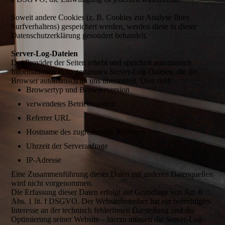
Soweit andere Cookies (z. B. Cookies zur Analyse Ihres
Surfverhaltens) gespeichert werden, werden diese in dieser
Datenschutzerklärung gesondert behandelt.
Server-Log-Dateien
Der Provider der Seiten erhebt und speichert automatisch
Informationen in so genannten Server-Log-Dateien, die Ihr
Browser automatisch an uns übermittelt. Dies sind:
Browsertyp und Browserversion
verwendetes Betriebssystem
Referrer URL
Hostname des zugreifenden Rechners
Uhrzeit der Serveranfrage
IP-Adresse
Eine Zusammenführung dieser Daten mit anderen Datenquellen
wird nicht vorgenommen.
Die Erfassung dieser Daten erfolgt auf Grundlage von Art. 6
Abs. 1 lit. f DSGVO. Der Websitebetreiber hat ein berechtigtes
Interesse an der technisch fehlerfreien Darstellung und der
Optimierung seiner Website – hierzu müssen die Server-Log-