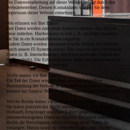
Die Datenverarbeitung auf dieser Website erfolgt durch den
Websitebetreiber. Dessen Kontaktdaten können Sie dem
Impressum dieser Website entnehmen.
Wie erfassen wir Ihre Daten?
Ihre Daten werden zum einen dadurch erhoben, dass Sie uns
diese mitteilen. Hierbei kann es sich z. B. um Daten handeln,
die Sie in ein Kontaktformular eingeben.
Andere Daten werden automatisch beim Besuch der Website
durch unsere IT-Systeme erfasst. Das sind vor allem technische
Daten (z. B. Internetbrowser, Betriebssystem oder Uhrzeit des
Seitenaufrufs). Die Erfassung dieser Daten erfolgt automatisch,
sobald Sie diese Website betreten.
Wofür nutzen wir Ihre Daten?
Ein Teil der Daten wird erhoben, um eine fehlerfreie
Bereitstellung der Website zu gewährleisten. Andere Daten
können zur Analyse Ihres Nutzerverhaltens verwendet werden.
Welche Rechte haben Sie bezüglich Ihrer Daten?
Sie haben jederzeit das Recht unentgeltlich Auskunft über
Herkunft, Empfänger und Zweck Ihrer gespeicherten
personenbezogenen Daten zu erhalten. Sie haben außerdem ein
Recht, die Berichtigung oder Löschung dieser Daten zu
verlangen. Hierzu sowie zu weiteren Fragen zum Thema