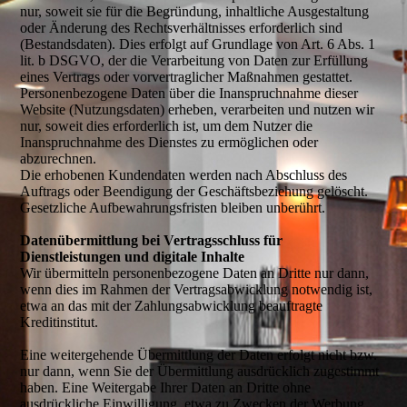
nur, soweit sie für die Begründung, inhaltliche Ausgestaltung
oder Änderung des Rechtsverhältnisses erforderlich sind
(Bestandsdaten). Dies erfolgt auf Grundlage von Art. 6 Abs. 1
lit. b DSGVO, der die Verarbeitung von Daten zur Erfüllung
eines Vertrags oder vorvertraglicher Maßnahmen gestattet.
Personenbezogene Daten über die Inanspruchnahme dieser
Website (Nutzungsdaten) erheben, verarbeiten und nutzen wir
nur, soweit dies erforderlich ist, um dem Nutzer die
Inanspruchnahme des Dienstes zu ermöglichen oder
abzurechnen.
Die erhobenen Kundendaten werden nach Abschluss des
Auftrags oder Beendigung der Geschäftsbeziehung gelöscht.
Gesetzliche Aufbewahrungsfristen bleiben unberührt.
Datenübermittlung bei Vertragsschluss für
Dienstleistungen und digitale Inhalte
Wir übermitteln personenbezogene Daten an Dritte nur dann,
wenn dies im Rahmen der Vertragsabwicklung notwendig ist,
etwa an das mit der Zahlungsabwicklung beauftragte
Kreditinstitut.
Eine weitergehende Übermittlung der Daten erfolgt nicht bzw.
nur dann, wenn Sie der Übermittlung ausdrücklich zugestimmt
haben. Eine Weitergabe Ihrer Daten an Dritte ohne
ausdrückliche Einwilligung, etwa zu Zwecken der Werbung,