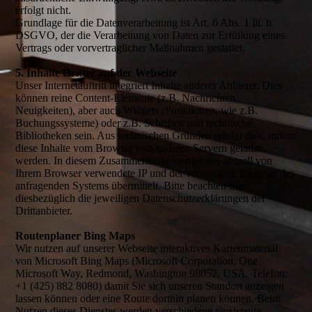
erfolgt nicht.
Grundlage für die Datenverarbeitung ist Art. 6 Abs. 1 lit. b
DSGVO, der die Verarbeitung von Daten zur Erfüllung eines
Vertrags oder vorvertraglicher Maßnahmen gestattet.
5. Inhalte Dritter auf der Webseite
Unser Internetauftritt integriert Inhalte anderer Anbieter. Dies
können reine Content-Elemente (z.B. Nachrichten,
Neuigkeiten), aber auch Widgets (Funktionen, wie z.B.
Buchungssysteme) oder z.B. Schriften und technische
Bibliotheken sein. Aus technischen Gründen erfolgt dies, indem
diese Inhalte vom Browser von anderen Servern geladen
werden. In diesem Zusammenhang werden die aktuell von
Ihrem Browser verwendete IP und der verwendete Browser des
anfragenden Systems übermittelt. Bitte beachten Sie
diesbezüglich die jeweiligen Datenschutzerklärungen der
Drittanbieter.
Routenplaner Bing Maps
Wir nutzen auf unserer Webseite interaktives Kartenmaterial
von Microsoft Bing Maps (Microsoft Corporation, One
Microsoft Way, Redmond, Washington 98052, USA. Telefon:
+1 (425) 882 8080) damit Sie sich unseren Standort anzeigen
lassen können oder eine Route dorthin planen können. Beim
Nutzen dieses Dienstes werden verschiedene persistente