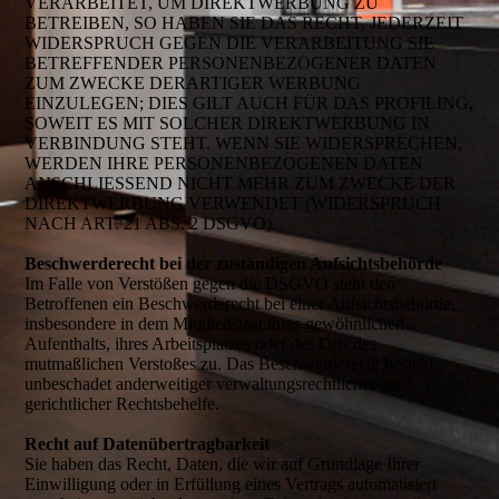
VERARBEITET, UM DIREKTWERBUNG ZU
BETREIBEN, SO HABEN SIE DAS RECHT, JEDERZEIT
WIDERSPRUCH GEGEN DIE VERARBEITUNG SIE
BETREFFENDER PERSONENBEZOGENER DATEN
ZUM ZWECKE DERARTIGER WERBUNG
EINZULEGEN; DIES GILT AUCH FÜR DAS PROFILING,
SOWEIT ES MIT SOLCHER DIREKTWERBUNG IN
VERBINDUNG STEHT. WENN SIE WIDERSPRECHEN,
WERDEN IHRE PERSONENBEZOGENEN DATEN
ANSCHLIESSEND NICHT MEHR ZUM ZWECKE DER
DIREKTWERBUNG VERWENDET (WIDERSPRUCH
NACH ART. 21 ABS. 2 DSGVO).
Beschwerderecht bei der zuständigen Aufsichtsbehörde
Im Falle von Verstößen gegen die DSGVO steht den
Betroffenen ein Beschwerderecht bei einer Aufsichtsbehörde,
insbesondere in dem Mitgliedstaat ihres gewöhnlichen
Aufenthalts, ihres Arbeitsplatzes oder des Orts des
mutmaßlichen Verstoßes zu. Das Beschwerderecht besteht
unbeschadet anderweitiger verwaltungsrechtlicher oder
gerichtlicher Rechtsbehelfe.
Recht auf Datenübertragbarkeit
Sie haben das Recht, Daten, die wir auf Grundlage Ihrer
Einwilligung oder in Erfüllung eines Vertrags automatisiert