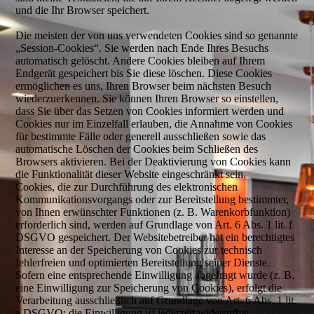
und die Ihr Browser speichert.
Die meisten der von uns verwendeten Cookies sind so genannte
„Session-Cookies“. Sie werden nach Ende Ihres Besuchs
automatisch gelöscht. Andere Cookies bleiben auf Ihrem
Endgerät gespeichert bis Sie diese löschen. Diese Cookies
ermöglichen es uns, Ihren Browser beim nächsten Besuch
wiederzuerkennen. Sie können Ihren Browser so einstellen,
dass Sie über das Setzen von Cookies informiert werden und
Cookies nur im Einzelfall erlauben, die Annahme von Cookies
für bestimmte Fälle oder generell ausschließen sowie das
automatische Löschen der Cookies beim Schließen des
Browsers aktivieren. Bei der Deaktivierung von Cookies kann
die Funktionalität dieser Website eingeschränkt sein.
Cookies, die zur Durchführung des elektronischen
Kommunikationsvorgangs oder zur Bereitstellung bestimmter,
von Ihnen erwünschter Funktionen (z. B. Warenkorbfunktion)
erforderlich sind, werden auf Grundlage von Art. 6 Abs. 1 lit. f
DSGVO gespeichert. Der Websitebetreiber hat ein berechtigtes
Interesse an der Speicherung von Cookies zur technisch
fehlerfreien und optimierten Bereitstellung seiner Dienste.
Sofern eine entsprechende Einwilligung abgefragt wurde (z. B.
eine Einwilligung zur Speicherung von Cookies), erfolgt die
Verarbeitung ausschließlich auf Grundlage von Art. 6 Abs. 1 lit.
a DSGVO; die Einwilligung ist jederzeit widerrufbar.