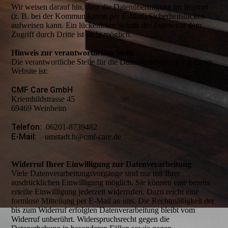
Wir weisen darauf hin, dass die Datenübertragung im Internet
(z. B. bei der Kommunikation per E-Mail) Sicherheitslücken
aufweisen kann. Ein lückenloser Schutz der Daten vor dem
Zugriff durch Dritte ist nicht möglich.
Hinweis zur verantwortlichen Stelle
Die verantwortliche Stelle für die Datenverarbeitung auf dieser
Website ist:
CMF Care GmbH
Kriemhildstrasse 45
69469 Weinheim
Telefon:
06201-8739482
E-Mail:
umstadt.h@cmf-care.de
Widerruf Ihrer Einwilligung zur Datenverarbeitung
Viele Datenverarbeitungsvorgänge sind nur mit Ihrer
ausdrücklichen Einwilligung möglich. Sie können eine bereits
erteilte Einwilligung jederzeit widerrufen. Dazu reicht eine
formlose Mitteilung per E-Mail an uns. Die Rechtmäßigkeit der
bis zum Widerruf erfolgten Datenverarbeitung bleibt vom
Widerruf unberührt. Widerspruchsrecht gegen die