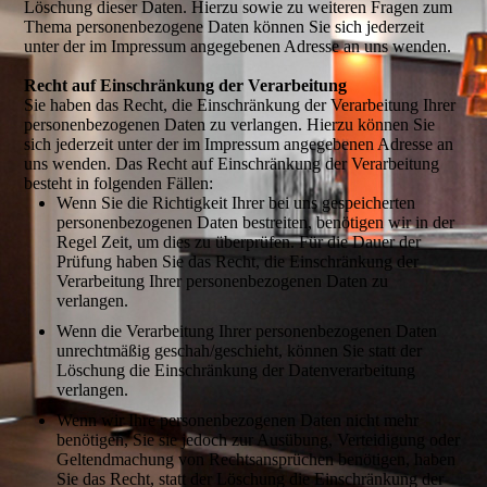
Löschung dieser Daten. Hierzu sowie zu weiteren Fragen zum
Thema personenbezogene Daten können Sie sich jederzeit
unter der im Impressum angegebenen Adresse an uns wenden.
Recht auf Einschränkung der Verarbeitung
Sie haben das Recht, die Einschränkung der Verarbeitung Ihrer
personenbezogenen Daten zu verlangen. Hierzu können Sie
sich jederzeit unter der im Impressum angegebenen Adresse an
uns wenden. Das Recht auf Einschränkung der Verarbeitung
besteht in folgenden Fällen:
Wenn Sie die Richtigkeit Ihrer bei uns gespeicherten
personenbezogenen Daten bestreiten, benötigen wir in der
Regel Zeit, um dies zu überprüfen. Für die Dauer der
Prüfung haben Sie das Recht, die Einschränkung der
Verarbeitung Ihrer personenbezogenen Daten zu
verlangen.
Wenn die Verarbeitung Ihrer personenbezogenen Daten
unrechtmäßig geschah/geschieht, können Sie statt der
Löschung die Einschränkung der Datenverarbeitung
verlangen.
Wenn wir Ihre personenbezogenen Daten nicht mehr
benötigen, Sie sie jedoch zur Ausübung, Verteidigung oder
Geltendmachung von Rechtsansprüchen benötigen, haben
Sie das Recht, statt der Löschung die Einschränkung der