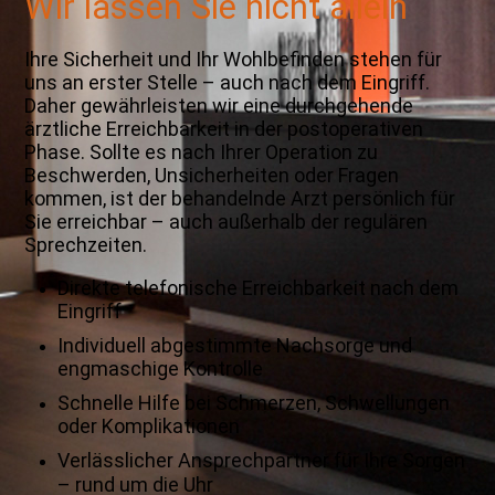
Wir lassen Sie nicht allein
Ihre Sicherheit und Ihr Wohlbefinden stehen für
uns an erster Stelle – auch nach dem Eingriff.
Daher gewährleisten wir eine durchgehende
ärztliche Erreichbarkeit in der postoperativen
Phase. Sollte es nach Ihrer Operation zu
Beschwerden, Unsicherheiten oder Fragen
kommen, ist der behandelnde Arzt persönlich für
Sie erreichbar – auch außerhalb der regulären
Sprechzeiten.
Direkte telefonische Erreichbarkeit nach dem
Eingriff
Individuell abgestimmte Nachsorge und
engmaschige Kontrolle
Schnelle Hilfe bei Schmerzen, Schwellungen
oder Komplikationen
Verlässlicher Ansprechpartner für Ihre Sorgen
– rund um die Uhr