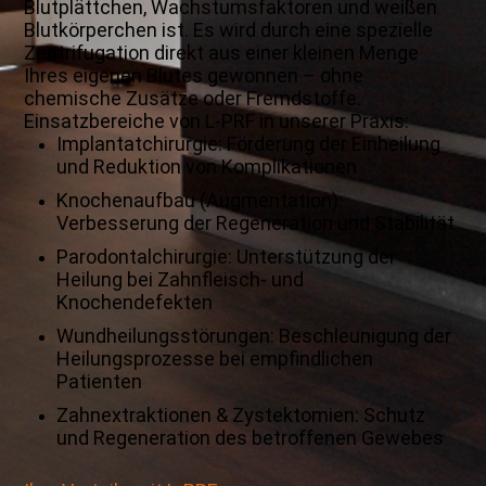
Blutplättchen, Wachstumsfaktoren und weißen
Blutkörperchen ist. Es wird durch eine spezielle
Zentrifugation direkt aus einer kleine
n Menge
Ihres eigenen Blutes gewonnen – ohne
chemische Zusätze oder Fremdstoffe.
Einsatzbereiche von L-PRF in unserer Praxis:
Implantatchirurgie: Förderung der Einheilung
und Reduktion von Komplikationen
Knochenaufbau (Augmentation):
Verbesserung der Regeneration und Stabilität
Parodontalchirurgie: Unterstützung der
Heilung bei Zahnfleisch- und
Knochendefekten
Wundheilungsstörungen: Beschleunigung der
Heilungsprozesse bei empfindlichen
Patienten
Zahnextraktionen & Zystektomien: Schutz
und Regeneration des betroffenen Gewebes