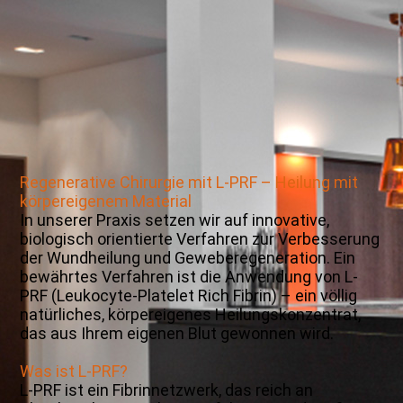
Besprechung - PD Umstadt
Regenerative Chirurgie mit L-PRF – Heilung mit
körpereigenem Material
In unserer Praxis setzen wir auf innovative,
biologisch orientierte Verfahren zur Verbesserung
der Wundheilung und Geweberegeneration. Ein
bewährtes Verfahren ist die Anwendung von L-
PRF (Leukocyte-Platelet Rich Fibrin) – ein völlig
natürliches, körpereigenes Heilungskonzentrat,
das aus Ihrem eigenen Blut gewonnen wird.
Was ist L-PRF?
L-PRF ist ein Fibrinnetzwerk, das reich an