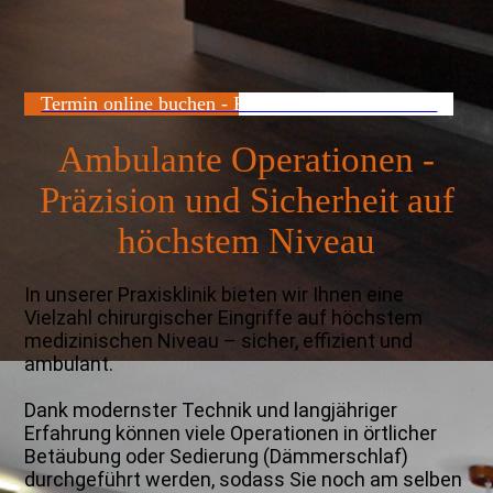
Termin online buchen - Praxisklinik in Weinheim
Ambulante Operationen -
Präzision und Sicherheit auf
höchstem Niveau
In unserer Praxisklinik bieten wir Ihnen eine
Vielzahl chirurgischer Eingriffe auf höchstem
medizinischen Niveau – sicher, effizient und
ambulant.
Dank modernster Technik und langjähriger
Erfahrung können viele Operationen in örtlicher
Betäubung oder Sedierung (Dämmerschlaf)
durchgeführt werden, sodass Sie noch am selben