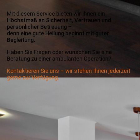
Mit diesem Service bieten wir Ihnen ein
Höchstmaß an Sicherheit, Vertrauen und
persönlicher Betreuung –
denn eine gute Heilung beginnt mit guter
Begleitung.
Haben Sie Fragen oder wünschen Sie eine
Beratung zu einer ambulanten Operation?
Kontaktieren Sie uns – wir stehen Ihnen jederzeit
gerne zur Verfügung.