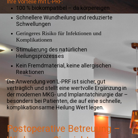
Ihre Vorteile mit L-PRF:
100 % biokompatibel – da körpereigen
Schnellere Wundheilung und reduzierte
Schwellungen
Geringeres Risiko für Infektionen und
Komplikationen
Stimulierung des natürlichen
Heilungsprozesses
Kein Fremdmaterial, keine allergischen
Reaktionen
Die Anwendung von L-PRF ist sicher, gut
verträglich und stellt eine wertvolle Ergänzung in
der modernen MKG- und Implantatchirurgie dar –
besonders bei Patienten, die auf eine schnelle,
komplikationsarme Heilung Wert legen.
Postoperative Betreuung –