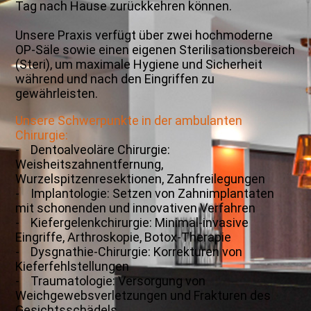
Tag nach Hause zurückkehren können.
Unsere Praxis verfügt über zwei hochmoderne
OP-Säle sowie einen eigenen Sterilisationsbereich
(Steri), um maximale Hygiene und Sicherheit
während und nach den Eingriffen zu
gewährleisten.
Unsere Schwerpunkte in der ambulanten
Chirurgie:
- Dentoalveoläre Chirurgie:
Weisheitszahnentfernung,
Wurzelspitzenresektionen, Zahnfreilegungen
- Implantologie: Setzen von Zahnimplantaten
mit schonenden und innovativen Verfahren
- Kiefergelenkchirurgie: Minimal-invasive
Eingriffe, Arthroskopie, Botox-Therapie
- Dysgnathie-Chirurgie: Korrekturen von
Kieferfehlstellungen
- Traumatologie: Versorgung von
Weichgewebsverletzungen und Frakturen des
Gesichtsschädels