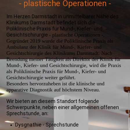
- plastische Operationen -
Im Herzen Darmstadt in unmittelbarer Nähe des
Klinikums Darmstadt befindet sich die
Poliklinische Praxis für Mund-, Kiefer- und
Gesichtschirurgie
- plastische Operationen -.
Gegründet 2019 wurde die Poliklinische Praxis als
Ambulanz der Klinik für Mund-, Kiefer- und
Gesichtschirurgie des Klinikums Darmstadt. Nach
Beendung meiner Tätigkeit als Direktor der Klinik für
Mund-, Kiefer- und Gesichtschirurgie, wird die Praxis
als Poliklinische Praxis für Mund-, Kiefer- und
Gesichtschirurgie weiter geführt.
Besonders hervorzuheben ist die klinische und
apparative Diagnostik auf höchstem Niveau.
Wir bieten an diesem Standort folgende
Schwerpunkte, neben einer allgemeinen offenen
Sprechstunde, an:
Dysgnathie - Sprechstunde