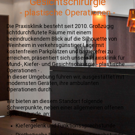
Gesichtschirurgie
- plastische Operationen -
Die Praxisklinik besteht seit 2010. Großzügig
lichtdurchflutete Räume mit einem
beeindruckendem Blick auf die Silhouette von
Weinheim in verkehrsgünstiger Lage mit
kostenfreien Parkplätzen und barrierefrei zu
erreichen, präsentiert sich unsere Praxisklinik für
Mund-, Kiefer- und Gesichtschirurgie - plastische
Operationen - .
In dieser Umgebung führen wir, ausgestattet mit
modernsten Geräten, ihre ambulanten
Operationen durch.
Wir bieten an diesem Standort folgende
Schwerpunkte, neben einer allgemeinen offenen
Sprechstunde, an:
Kiefergelenk und Funktionssprechstunde
Prothetische Rehabilitations - Sprechstunde