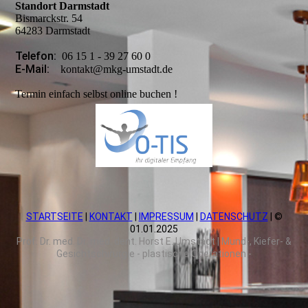
Standort Darmstadt
Bismarckstr. 54
64283 Darmstadt
Telefon:
06 15 1 - 39 27 60 0
E-Mail:
kontakt@mkg-umstadt.de
Termin einfach selbst online buchen !
STARTSEITE
|
KONTAKT
|
IMPRESSUM
|
DATENSCHUTZ
| ©
01.01.2025
Prof. Dr. med. Dr. med. dent. Horst E. Umstadt | Mund-, Kiefer- &
Gesichtschirurgie - plastische Operationen -