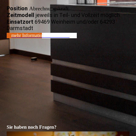
Position
Abrechnungskraft
Zeitmodell
jeweils in Teil- und Vollzeit möglich
Einsatzort
69469 Weinheim und/oder 64293
Darmstadt
mehr Information - Abrechnung
Sie haben noch Fragen?