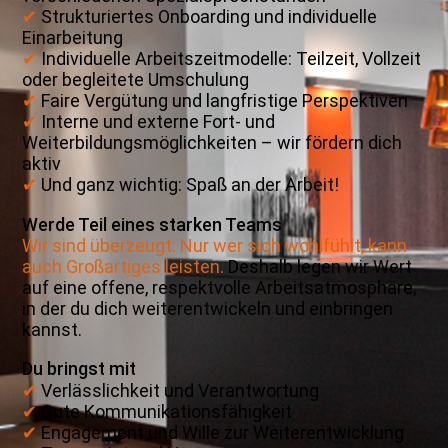
✔
Strukturiertes Onboarding und individuelle
Einarbeitung
✔
Individuelle Arbeitszeitmodelle: Teilzeit, Vollzeit
oder begleitete Umschulung
✔
Faire Vergütung und langfristige Perspektiven
✔
Interne und externe Fort- und
Weiterbildungsmöglichkeiten – wir fördern dich
aktiv
✔
Und ganz wichtig: Spaß an der Arbeit!
Werde Teil eines starken Teams
Wir sind überzeugt: Nur wer sich wohlfühlt, kann
auch Großartiges leisten.
Deshalb legen wir Wert
auf eine offene, respektvolle Arbeitsatmosphäre,
in der du dich weiterentwickeln und einbringen
kannst.
Du bringst mit
✔
Verlässlichkeit und Verantwortung
✔
Gute Kommunikationsfähigkeit
✔
Engagement und Wille zur Weiterentwicklung