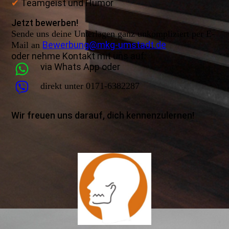
✔
Teamgeist und Humor
Jetzt bewerben!
Sende uns deine Unterlagen ganz unkompliziert per E-
Bewerbung@mkg-umstadt.de
Mail an
oder nehme Kontakt mit uns auf:
via Whats App oder
direkt unter 0171-6382287
Wir freuen uns darauf, dich kennenzulernen!