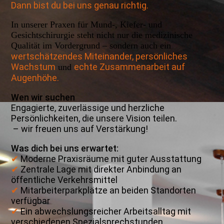
Dann bist du bei uns genau richtig.
In unserer Praxen für Mund-, Kiefer- und
Gesichtschirurgie steht nicht nur die medizinische
Qualität im Vordergrund – sondern auch ein
wertschätzendes Miteinander, persönliches
Wachstum
echte Zusammenarbeit auf
und
Augenhöhe.
Wen wir suchen
Engagierte, zuverlässige und herzliche
Persönlichkeiten, die unsere Vision teilen.
– wir freuen uns auf Verstärkung!
Was dich bei uns erwartet:
✔
Moderne Praxisräume mit guter Ausstattung
✔
Zentrale Lage mit direkter Anbindung an
öffentliche Verkehrsmittel
✔
Mitarbeiterparkplätze an beiden Standorten
verfügbar
✔
Ein abwechslungsreicher Arbeitsalltag mit
verschiedenen Spezialsprechstunden