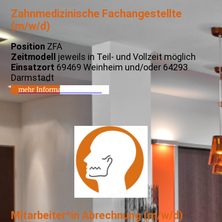
Zahnmedizinische Fachangestellte
(m/w/d)
Position
ZFA
Zeitmodell
jeweils in Teil- und Vollzeit möglich
Einsatzort
69469 Weinheim und/oder 64293
Darmstadt
mehr Informationen - ZFA
Mitarbeiter*in Abrechnung (m/w/d)